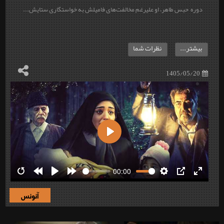
دوره حبس طاهر، او علیرغم مخالفت‌های فامیلش به خواستگاری ستایش...
بیشتر...
نظرات شما
1405/05/20
Play
00:00
Restart
Rewind
Play
Forward
Settings
PIP
Enter
10s
10s
fullscre
آنونس