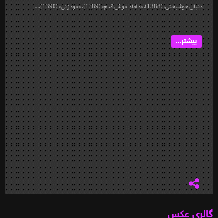
دنبال خوشبختی» (1388)، «داماد خوش قدم» (1389)، «خودزنی» (1390)،...
بیشتر...
گالری عکس