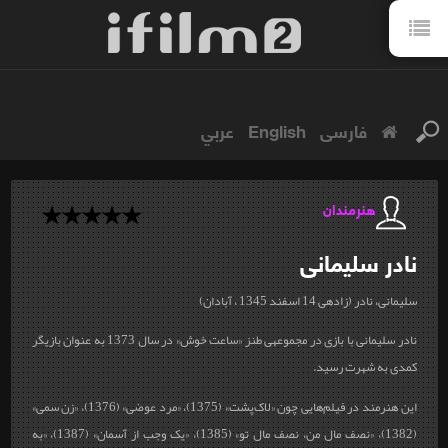
فارسی
English
عربي
هنرمندان
نادر
سلیمانی
سلیمانی، نادر (زاده‎ی 14 اسفند 1345 ، آبادان)
نادر سلیمانی با بازی در مجموعه‎ی طنز «ساعت خوش» در سال 1373 به عنوان بازیگر
کمدی به شهرت رسید.
این هنرمند در فیلم‌هایی چون «لاک‌پشت» (1375)، «مرد عوضی» (1376)، «زن سمی»
(1382)، «نصف مال من، نصف مال تو» (1385)، «یک وجب از آسمان» (1387)، «به