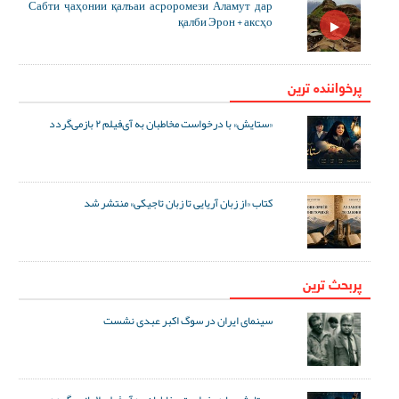
Сабти ҷаҳонии қалъаи асроромези Аламут дар
қалби Эрон + аксҳо
پرخواننده ترین
«ستایش» با درخواست مخاطبان به آی‌فیلم ۲ بازمی‌گردد
کتاب «از زبان آریایی تا زبان تاجیکی» منتشر شد
پربحث ترین
سینمای ایران در سوگ اکبر عبدی نشست