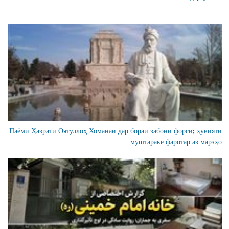
Паёми Ҳазрати Оятуллоҳ Хоманаӣ дар бораи забони форсӣ; ҳувияти
муштараке фаротар аз марзҳо