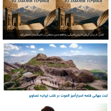
کتاب «از زبان آریایی تا زبان تاجیکی» به قلم حسن سلطان در تاجیکستان منتشر شد.
ثبت جهانی قلعه اسرارآمیز الموت در قلب ایران+ تصاویر