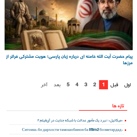
پیام حضرت آیت الله خامنه ای درباره زبان پارسی؛ هویت مشترکی فراتر از
مرزها
اول
قبل
1
2
3
4
5
بعد
آخر
تازه ها
«میکائیل»؛ نبرد یک مأمور عدالت با شبکه جنایت در آی‌فیلم ۲
«Ситоиш» бо дархости тамошобинон ба Ifilm2 бозмегардад