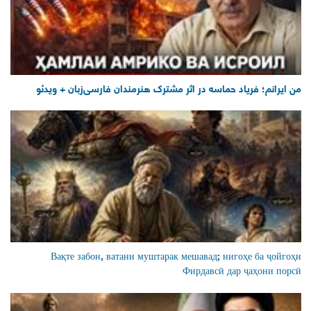
من ایرانم؛ فریاد حماسه در اثر مشترک هنرمندان فارسی‌زبان + ویدئو
Вақте забон, ватани муштарак мешавад; нигоҳе ба ҷойгоҳи
Фирдавсӣ дар ҷаҳони порсӣ