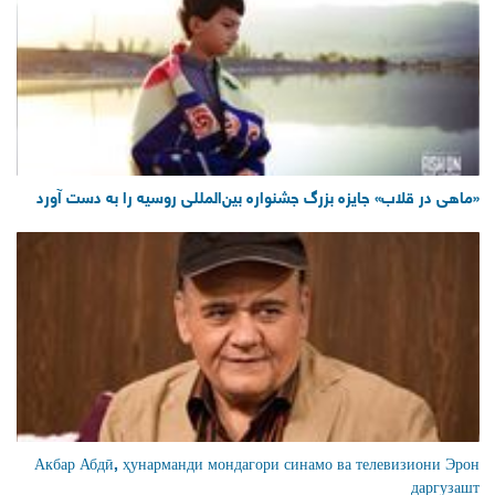
«ماهی در قلاب» جایزه بزرگ جشنواره بین‌المللی روسیه را به دست آورد
Акбар Абдӣ, ҳунарманди мондагори синамо ва телевизиони Эрон
даргузашт