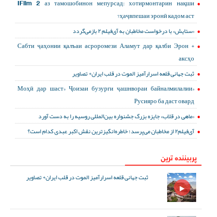
IFilm 2 аз тамошобинон мепурсад: хотирмонтарин нақши
ҳаҷвпешаи эронӣ кадом аст?
«ستایش» با درخواست مخاطبان به آی‌فیلم ۲ بازمی‌گردد
Сабти ҷаҳонии қалъаи асроромези Аламут дар қалби Эрон +
аксҳо
ثبت جهانی قلعه اسرارآمیز الموت در قلب ایران+ تصاویر
«Моҳӣ дар шаст» Ҷоизаи бузурги ҷашнвораи байналмилалии
Русияро ба даст овард
«ماهی در قلاب» جایزه بزرگ جشنواره بین‌المللی روسیه را به دست آورد
آی‌فیلم۲ از مخاطبان می‌پرسد؛ خاطره‌انگیزترین نقش اکبر عبدی کدام است؟
پربیننده ترین
ثبت جهانی قلعه اسرارآمیز الموت در قلب ایران+ تصاویر