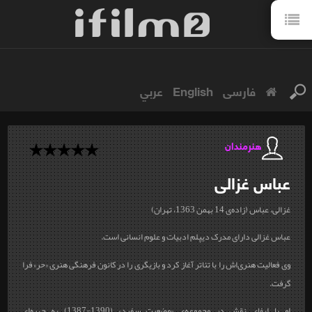
فارسی
English
عربي
هنرمندان
عباس
غزالی
غزالی، عباس (زاده‌ی 14 بهمن 1363، تهران)
عباس غزالی دارای مدرک دیپلم ادبیات و علوم انسانی است.
وی فعالیت هنری‌اش را با تئاتر آغاز کرد و بازیگری را در کانون فرهنگی هنری «حر» فرا
گرفت.
او با ایفای نقش در مجموعه‌ی «وضعیت سفید» (1390-1387) به چهره‌ای