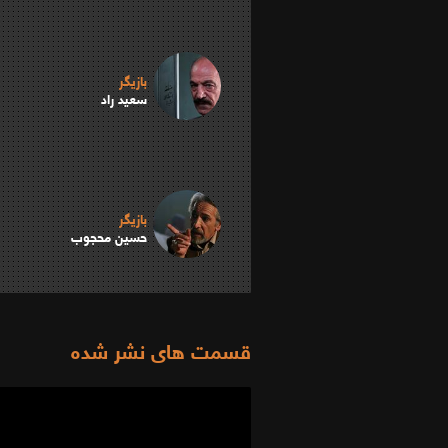
بازیگر
سعید راد
بازیگر
حسین محجوب
قسمت های نشر شده