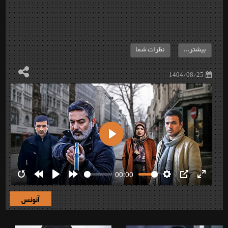
بیشتر...
نظرات شما
1404/08/25
Play
00:00
Restart
Rewind
Play
Forward
Settings
PIP
Enter
10s
10s
fullscre
آنونس