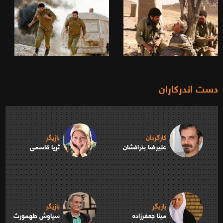
دست اندرکاران
کارگردان
بازیگر
علیرضا بذرافشان
ثریا قاسمی
بازیگر
بازیگر
مینا جعفرزاده
سیاوش طهمورث