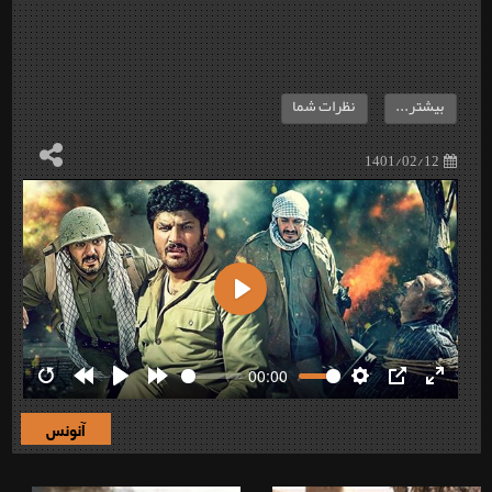
بیشتر...
نظرات شما
1401/02/12
Play
00:00
Restart
Rewind
Play
Forward
Settings
PIP
Enter
10s
10s
fullscre
آنونس