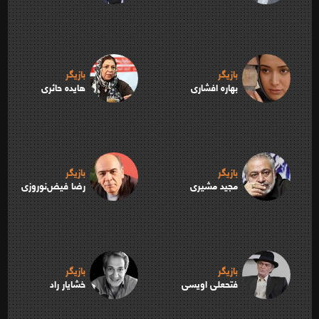
بازیگر
بازیگر
بهاره افشاری
هایده حائری
بازیگر
بازیگر
مجید مشیری
رضا فیض‌نوروزی
بازیگر
بازیگر
فتحعلی اویسی
خشایار راد