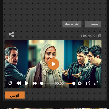
بیشتر...
نظرات شما
1400/09/24
Play
00:00
Restart
Rewind
Play
Forward
Settings
PIP
Enter
10s
10s
fullscre
آنونس