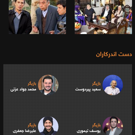
دست اندرکاران
بازیگر
بازیگر
سعید پیردوست
محمد جواد عزتی
بازیگر
بازیگر
یوسف تیموری
علیرضا جعفری