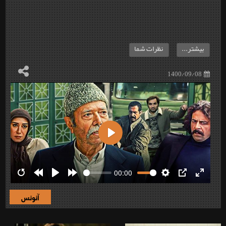
بیشتر...
نظرات شما
1400/09/08
Play
00:00
Restart
Rewind
Play
Forward
Settings
PIP
Enter
10s
10s
fullscre
آنونس