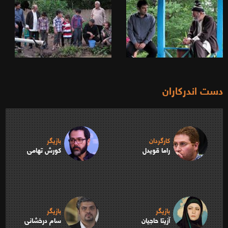
دست اندرکاران
کارگردان
بازیگر
راما قویدل
کورش تهامی
بازیگر
بازیگر
آزیتا حاجیان
سام درخشانی