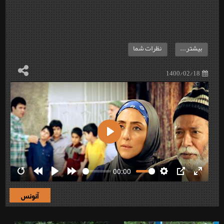
بیشتر...
نظرات شما
1400/02/18
Play
00:00
Restart
Rewind
Play
Forward
Settings
PIP
Enter
10s
10s
fullscre
آنونس