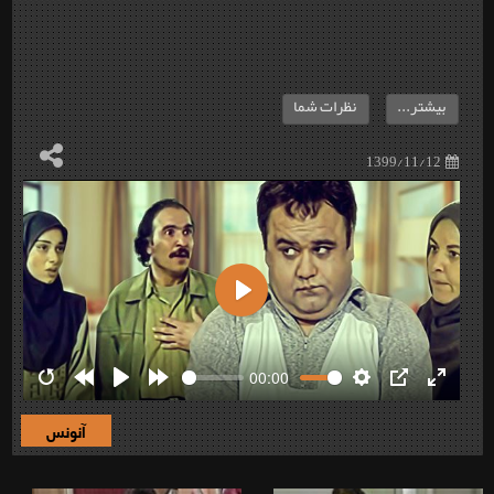
بیشتر...
نظرات شما
1399/11/12
Play
00:00
Restart
Rewind
Play
Forward
Settings
PIP
Enter
10s
10s
fullscre
آنونس