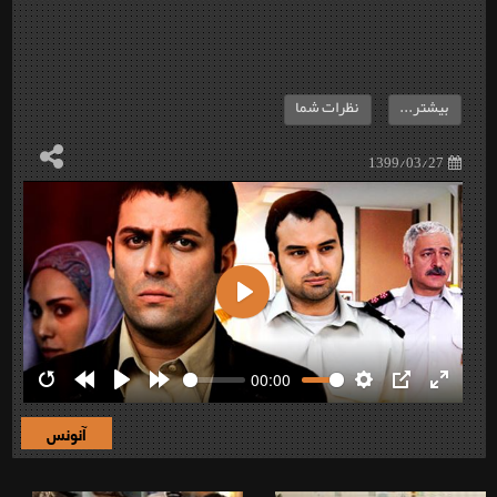
بیشتر...
نظرات شما
1399/03/27
Play
00:00
Restart
Rewind
Play
Forward
Settings
PIP
Enter
10s
10s
fullscre
آنونس