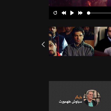
Restart
Rewind
Play
Forward
10s
10s
بازیگر
سیاوش طهمورث