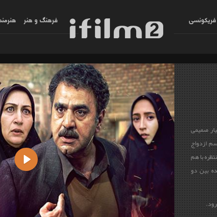
فریکونسی
فرهنگ و هنر
هنرمند
یار صمیمی
سم ازدواج
تظره با هم
ده بین دو
Play
‌رود.