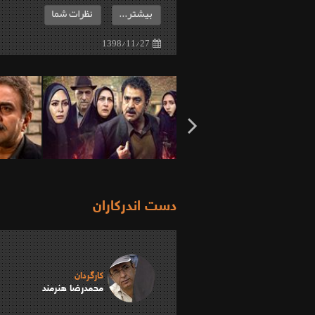
بیشتر...
نظرات شما
1398/11/27
دست اندرکاران
کارگردان
محمدرضا هنرمند