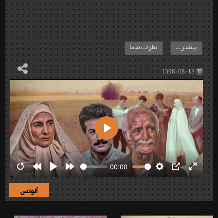
بیشتر...
نظرات شما
1398/08/18
Play
00:00
Restart
Rewind
Play
Forward
Settings
PIP
Enter
10s
10s
fullscre
آنونس