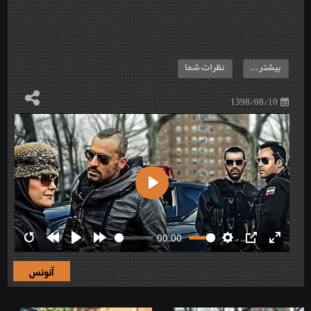
بیشتر...
نظرات شما
1398/08/10
Play
00:00
Restart
Rewind
Play
Forward
Settings
PIP
Enter
10s
10s
fullscre
آنونس