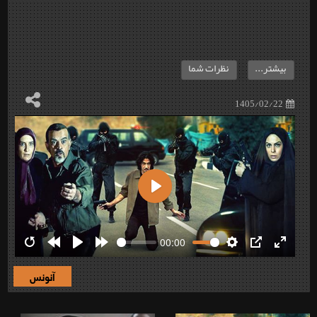
بیشتر...
نظرات شما
1405/02/22
Play
00:00
Restart
Rewind
Play
Forward
Settings
PIP
Enter
10s
10s
fullscre
آنونس