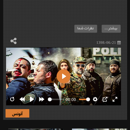
بیشتر...
نظرات شما
1398/06/21
Play
00:00
Restart
Rewind
Play
Forward
Settings
PIP
Enter
10s
10s
fullscre
آنونس