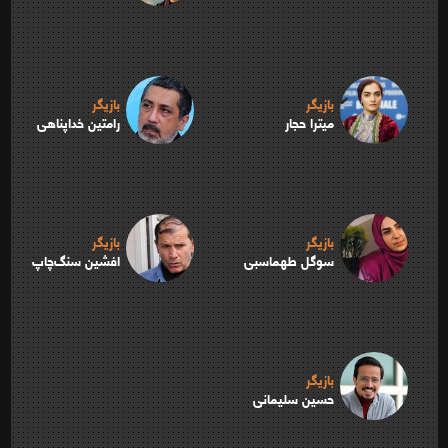
بازیگر
بازیگر
میترا حجار
رامتین خداپناهی
بازیگر
بازیگر
سوگل طهماسبی
افشین سنگ‌چاپ
بازیگر
حسین سلیمانی