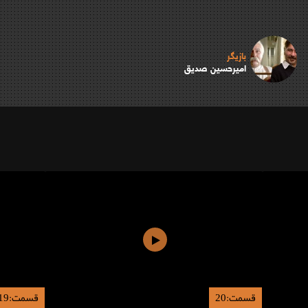
بازیگر
امیرحسین صدیق
قسمت:20
قسمت:19