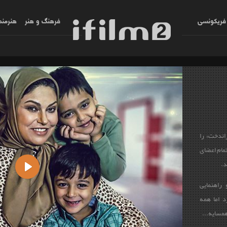
فریکونسی
فرهنگ و هنر
هنرمند
اندخت» را
تمام اعضای
د.
Play
 راهنمایی
د اما همه
همسایه...