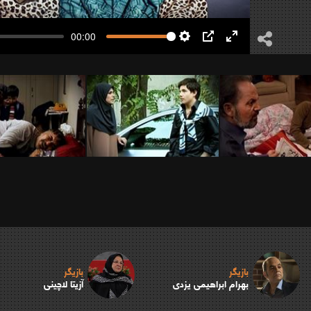
00:00
Settings
PIP
Enter
fullscreen
بازیگر
بازیگر
بهرام ابراهیمی یزدی
آزیتا لاچینی