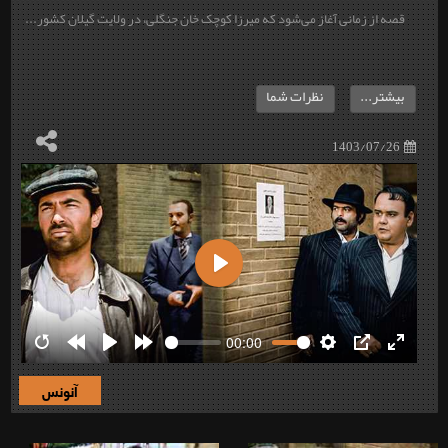
قصه از زمانی آغاز می‌شود که میرزا کوچک خان جنگلی، در ولایت گیلان کشور...
بیشتر...
نظرات شما
1403/07/26
Play
00:00
Restart
Rewind
Play
Forward
Settings
PIP
Enter
10s
10s
fullscre
آنونس