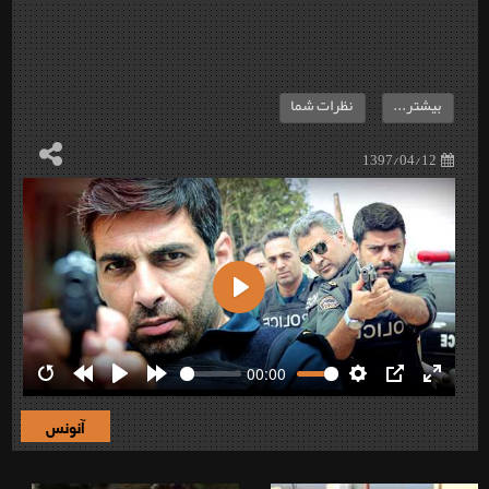
بیشتر...
نظرات شما
1397/04/12
Play
00:00
Restart
Rewind
Play
Forward
Settings
PIP
Enter
10s
10s
fullscre
آنونس