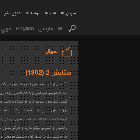
سریال ها
فلم ها
برنامه ها
جدول نشر
فارسی
English
عربي
سریال
ستایش 2 (1392)
22 سال از فرار ستایش و فرزندانش می گذر
سه با هویتی دروغین و با نام فامیل رودبار
کنند. ستایش آسوده خاطر از اینکه با تغییر 
فرزندانش برای همیشه از چنگ حشم
گریخته است .او حالا صاحب رستورانی در ر
و اعتبار و شهرتی نیکو دارد و هرگز تصور ن
سرنوشت، یک بار دیگر او و حشمت فردوس را ر