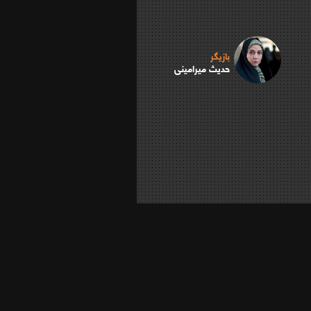
بازیگر
حدیث میرامینی