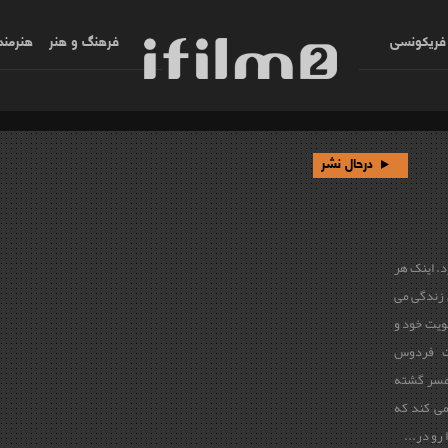
فریکونسی
فرهنگ و هنر
هنرمند
درحال نشر
د. اینک هر
ی زندگی می
هویت خود و
ت فردوس
امسر گشته
می کند که
و در‌...