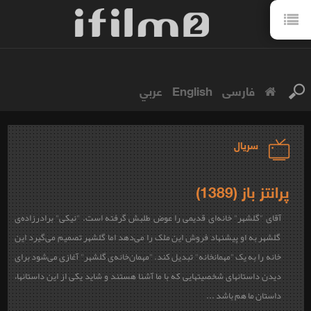
فارسی
English
عربي
سریال
پرانتز باز (1389)
آقای "گلشهر" خانه‌ای قدیمی را عوض طلبش گرفته است. "نیکی" برادرزاده‌ی
گلشهر به او پیشنهاد فروش این ملک را می‌دهد اما گلشهر تصمیم می‌گیرد این
خانه را به یک "مهمان‎خانه" تبدیل کند. "مهمان‌خانه‌ی گلشهر" آغازی می‌شود برای
دیدن داستان‎های شخصیت‎هایی که با ما آشنا هستند و شاید یکی از این داستان‎ها،
داستان ما هم باشد ...