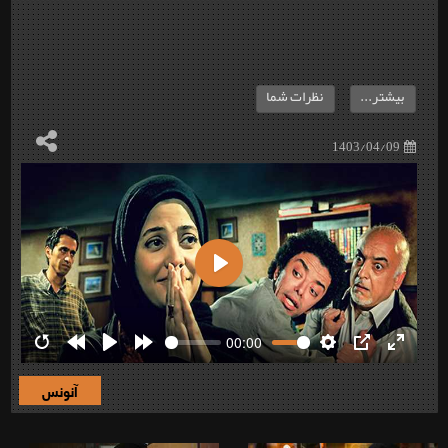
بیشتر...
نظرات شما
1403/04/09
Play
00:00
Restart
Rewind
Play
Forward
Settings
PIP
Enter
10s
10s
fullscre
آنونس