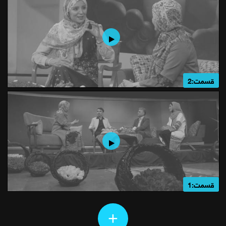
قسمت:2
قسمت:1
+