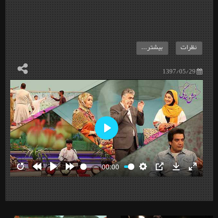
نظرات
بیشتر...
1397/05/29
Play
00:00
Restart
Rewind
Play
Forward
Settings
PIP
Download
Enter
10s
10s
fullscre