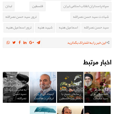
سپاه پاسداران انقلاب اسلامی ایران
فلسطین
لبنان
شهادت سید حسن نصرالله
ترور سید حسن نصرالله
سید حسن نصرالله
اسماعیل هنیه
شهید هنیه
ترور اسماعیل هنیه
این خبر را به اشتراک بگذارید
اخبار مرتبط
پیام تسلیت رهبر
آغاز سومین
کارگردان نامزد
انقلاب اسلامی ایران
سروده شاعر
جشنواره بین‌المللی
اسکار: غزه معجزه
به مناسبت شهادت
افغانستانی برای
رسانه‌ای «صبح» با
ایستادگی در برابر
«سید حسن
سید مقاومت
بخش ویژه فلسطین
ابرقدرت‌ ها است
نصرالله»