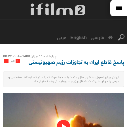
فارسی
English
عربي
چهارشنبه 11 میزان 1403 ساعت: 00:27
پاسخ قاطع ایران به تجاوزات رژیم صهیونیستی
-
+
الف
ایران برابر اصول منشور ملل متحد با صدها موشک بالستیک، اهداف مشخص و
مهمی را در اراضی تحت اشغال رژیم صهیونیستی هدف قرار داد.