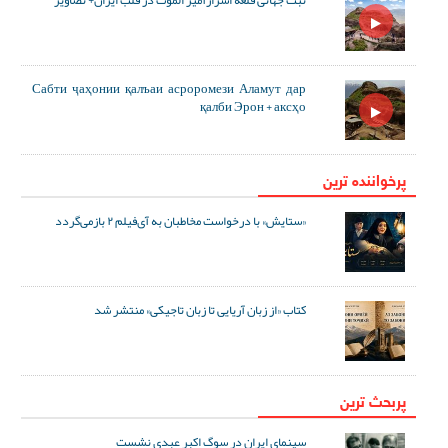
Сабти ҷаҳонии қалъаи асроромези Аламут дар
қалби Эрон + аксҳо
پرخواننده ترین
«ستایش» با درخواست مخاطبان به آی‌فیلم ۲ بازمی‌گردد
کتاب «از زبان آریایی تا زبان تاجیکی» منتشر شد
پربحث ترین
سینمای ایران در سوگ اکبر عبدی نشست