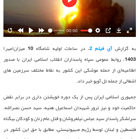
Play
00:00
Restart
Rewind
Play
Forward
Settings
PIP
Download
Ente
10s
10s
fulls
به گزارش
آی فیلم 2
، در ساعات اولیه شامگاه 10 میزان(مهر)
1403، روابط عمومی سپاه پاسداران انقلاب اسلامی ایران با صدور
اطلاعیه‌ای از حمله موشکی این کشور به نقاط مختلف سرزمین های
اشغالی از جمله تل آویو خبر داد.
جمهوری اسلامی ایران پس از یک دوره خویشتن داری در برابر نقض
حاکمیت خود و نیز ترور شهیدان اسماعیل هنیه، سید حسن نصرالله،
سرلشکر پاسدار سید عباس نیلفروشان و قتل عام زنان و کودکان بیگناه
فلسطین و لبنان توسط رژیم صهیونیستی، مطابق با حق این کشور در