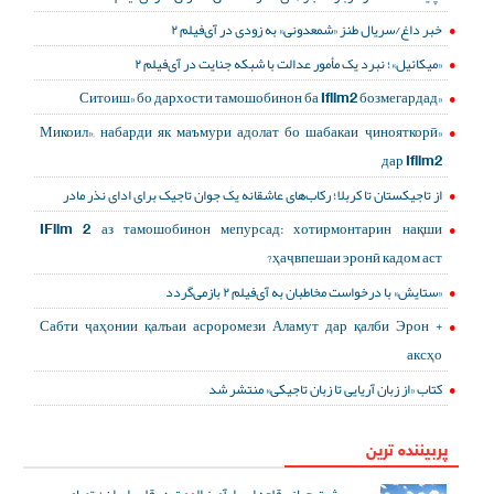
خبر داغ/سریال طنز «شمعدونی» به زودی در آی‌فیلم ۲
«میکائیل»؛ نبرد یک مأمور عدالت با شبکه جنایت در آی‌فیلم ۲
«Ситоиш» бо дархости тамошобинон ба Ifilm2 бозмегардад
«Микоил»; набарди як маъмури адолат бо шабакаи ҷинояткорӣ
дар Ifilm2
از تاجیکستان تا کربلا؛ رکاب‌های عاشقانه یک جوان تاجیک برای ادای نذر مادر
IFilm 2 аз тамошобинон мепурсад: хотирмонтарин нақши
ҳаҷвпешаи эронӣ кадом аст?
«ستایش» با درخواست مخاطبان به آی‌فیلم ۲ بازمی‌گردد
Сабти ҷаҳонии қалъаи асроромези Аламут дар қалби Эрон +
аксҳо
کتاب «از زبان آریایی تا زبان تاجیکی» منتشر شد
پربیننده ترین
ثبت جهانی قلعه اسرارآمیز الموت در قلب ایران+ تصاویر