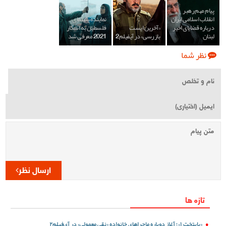
پیام مهم رهبر
انقلاب اسلامی ایران
نماینده سینمای
درباره قضایای اخیر
«آخرین ایست
فلسطین به اسکار
لبنان
بازرسی» در آیفیلم2
2021 معرفی شد
نظر شما
ارسال نظر
تازه ها
«پایتخت ۱»؛ آغاز دوباره ماجراهای خانواده «نقی معمولی» در آی‌فیلم۲