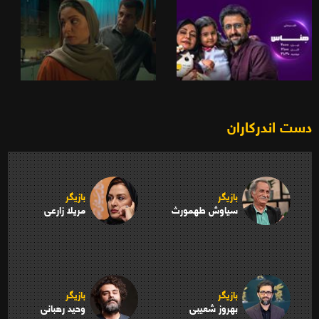
دست اندرکاران
بازیگر
بازیگر
سیاوش طهمورث
مریلا زارعی
بازیگر
بازیگر
بهروز شعیبی
وحید رهبانی