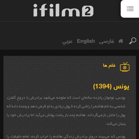
فارسی
English
عربي
فلم ها
یونس (1394)
یونس، نوجوان پانزده ساله‌ای است که متوجه می‌شود برادرش با دروغ گفتن،
شخصی به نام هاشم را راضی کرده تا پول زیادی به او قرض دهد و وعده داده که
پول را عاجل بازمی‌گرداند. هاشم چند بار پشت پولش می‌آید اما برادرش خود را
پنهان می‌کند.
یونس که می‌بیند دروغ برادرش زندگی هاشم را خراب کرده، تمام حقیقت را