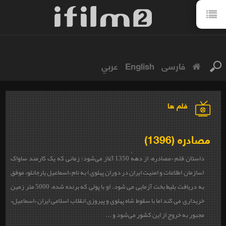
فارسی
English
عربي
فلم ها
مصادره (1396)
داستان فلم «
مصادره
»
از دههٔ 1350 آغاز می‌شود؛ زمانی که یک کارمند ساواک
(
سازمان اطلاعات و امنیت ایران در دوران پهلوی)
به نام «اسماعیل یارجانلو» موفق
به دریافت بلیط بخت آزمایی می شود. او با پولی که برنده شده، 5000 متر زمین
خریداری می کند اما با سقوط شاه پهلوی و پیروزی انقلاب اسلامی ایران «اسماعیل»
مجبور به خروج از این کشور می‌شود و ...