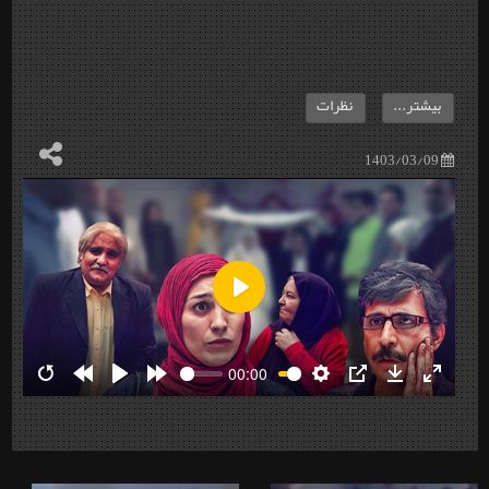
بیشتر...
نظرات
1403/03/09
Play
00:00
Restart
Rewind
Play
Forward
Settings
PIP
Download
Enter
10s
10s
fullscre