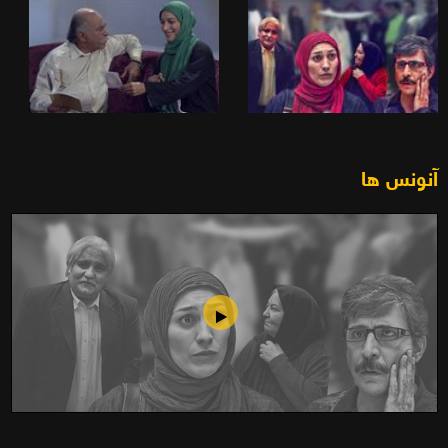
آنونس ها
عشق ساندویچی (1390)