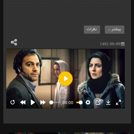
بیشتر...
نظرات
1402/09/09
Play
00:00
Restart
Rewind
Play
Forward
Settings
PIP
Download
Enter
10s
10s
fullscre