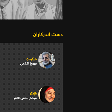
عروس (1369)
دست اندرکاران
کارگردان
بهروز افخمی
بازیگر
فرحناز منافی‌ظاهر