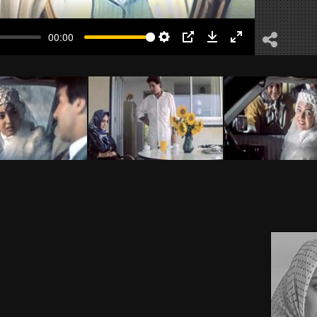
00:00
Settings
PIP
Download
Enter
fullscreen