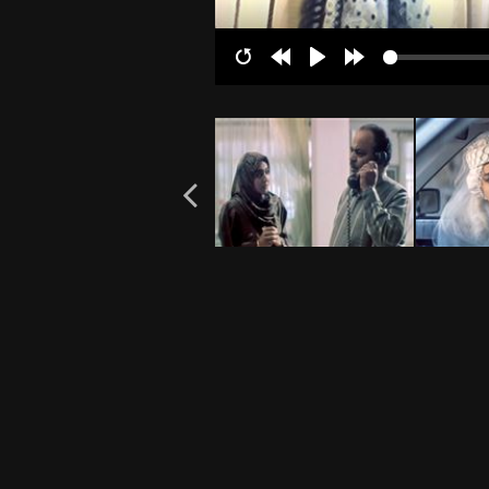
Restart
Rewind
Play
Forward
10s
10s