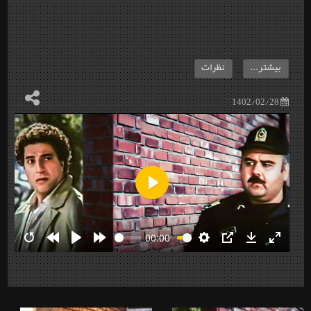
بیشتر...
نظرات
1402/02/28
Play
00:00
Restart
Rewind
Play
Forward
Settings
PIP
Download
Enter
10s
10s
fullscre