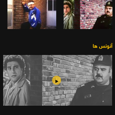
آنونس ها
پاکباخته (1374)