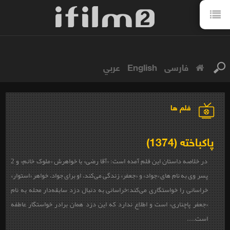
فارسی
English
عربي
فلم ها
پاکباخته (1374)
در خلاصه داستان این فلم آمده است: «آقا رضی» با خواهرش «ملوک خانم» و 2
پسر وی به نام های «جواد» و «جعفر» زندگی می‌کند، او برای جواد، خواهر «استوار»
خراسانی را خواستگاری می‌کند؛خراسانی به دنبال دزد سابقه‌دار محله به نام
«جعفر پاچناری» است و اطلاع ندارد که این دزد همان برادر خواستگار عاطفه
است....