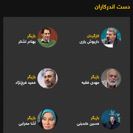
دست اندرکاران
کارگردان
بازیگر
داریوش یاری
بهنام تشکر
بازیگر
بازیگر
مهدی فقیه
حمید فرخ‌نژاد
بازیگر
بازیگر
حسین عابدینی
آشا محرابی