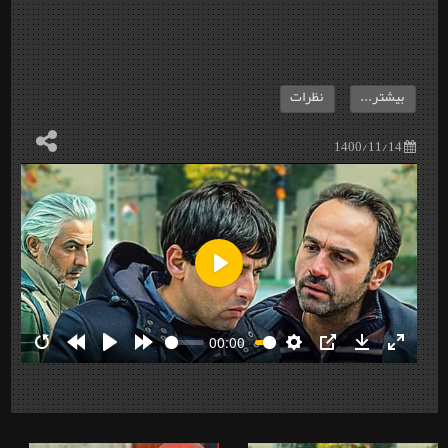
بیشتر...
نظرات
1400/11/14
Play
00:00
Restart
Rewind
Play
Forward
Settings
PIP
Download
Enter
10s
10s
fullscre