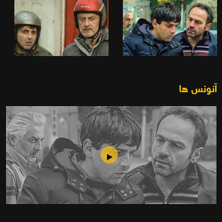
آنونس ها
روباه (1393)