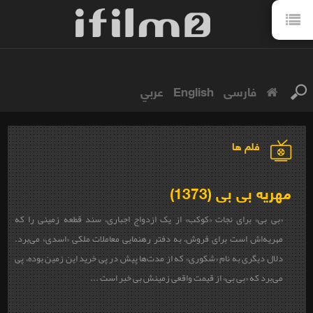
فارسی
English
عربي
فلم ها
مهریه بی بی (1373)
«بی بی» برای نجات «کوکب» از یک ازدواج اجباری، سند قطعه زمینی را که
مهریه‌اش است برای فروش، به دفتر رهنمایی معاملات ملکی «اسدی» می‌برد.
دلال دیگری به نام «شکوری» که از مدت‌ها پیش در پی خرید این زمین بوده، پی
می‌برد که «بی بی» از قیمت واقعی زمینش بی خبر است ...