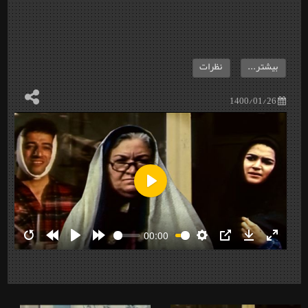
بیشتر...
نظرات
1400/01/26
Play
00:00
Restart
Rewind
Play
Forward
Settings
PIP
Download
Enter
10s
10s
fullscre