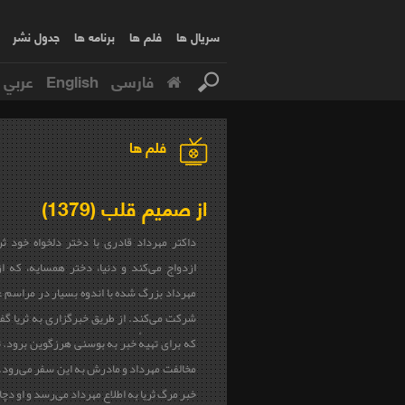
سریال ها
فلم ها
برنامه ها
جدول نشر
فارسی
English
عربي
فلم ها
از صمیم قلب (1379)
داکتر مهرداد قادری با دختر دلخواه خود ثر
ازدواج می‌کند و دنیا، دختر همسایه، که از
مهرداد بزرگ شده با اندوه بسیار در مراسم 
شرکت می‌کند. از طریق خبرگزاری به ثریا گف
که برای تهیهٔ خبر به بوسنی هرزگوین برود. ث
مخالفت مهرداد و مادرش به این سفر می‌رود. 
خبر مرگ ثریا به اطلاع مهرداد می‌رسد و او دچار