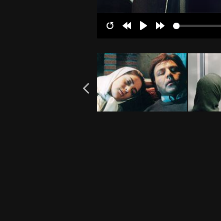
Restart
Rewind
Play
Forward
10s
10s