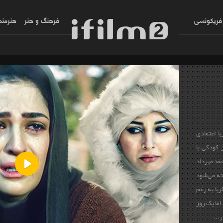
فریکونسی
فرهنگ و هنر
هنرمند
یا اعتمادی
 کودکی با
عقد مهرداد
ته می‌شود
Play
ریا به رغم
اما یک روز
...