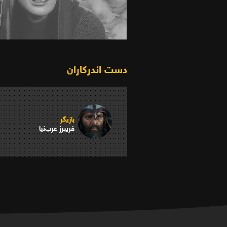
از صمیم قلب (1379)
دست اندرکاران
بازیگر
فریبرز عرب‌نیا