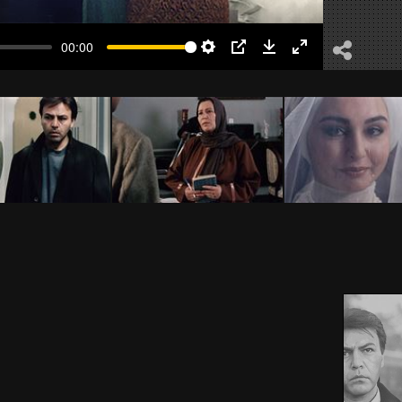
00:00
Settings
PIP
Download
Enter
fullscreen