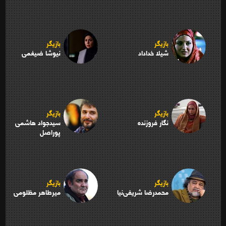
بازیگر
بازیگر
شیلا خداداد
نیوشا ضیغمی
بازیگر
بازیگر
نگار فروزنده
سیدجواد هاشمی
پوراصل
بازیگر
بازیگر
محمدرضا شریفی‌نیا
میرطاهر مظلومی