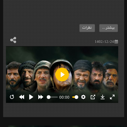
بیشتر...
نظرات
1402/12/24
Play
00:00
Restart
Rewind
Play
Forward
Settings
PIP
Download
Enter
10s
10s
fullscre