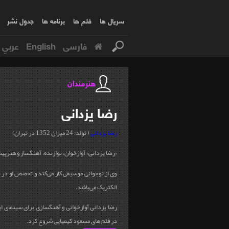
سریال ها
فلم ها
برنامه ها
جدول نشر
فارسی
English
عربي
هنرمندان
رضا
یزدانی
رضا یزدانی
( تولد: 24 میزان 1352 در تهران)
«رضا یزدانی» آوازخوان، نوازنده، آهنگساز و هنرپی
وی از نوجوانی موسیقی کار می‌کند و تخصص او در ن
الکتریک می‌باشد.
در فلم های مسعود کیمیایی شروع کرد.