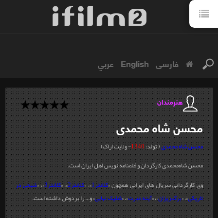
فارسی
English
عربي
هنرمندان
محسن
شاه محمدی
محسن شاه محمدی
( تولد:
1340
- ولایت اراک)
محسن شاه‌محمدی کارگردان و فلمنامه نویس اهل ایران است.
وی کارگردانی سریال های ایرانی همچون «
کلانتر1
»، «
کلانتر2
»، «
کلانتر3
»، «
شبحی در
تاریکی
»، «
برگ ریزان
»، «
آینه عبرت
»، «
شلیک نهایی
» و... را بردوش داشته است.