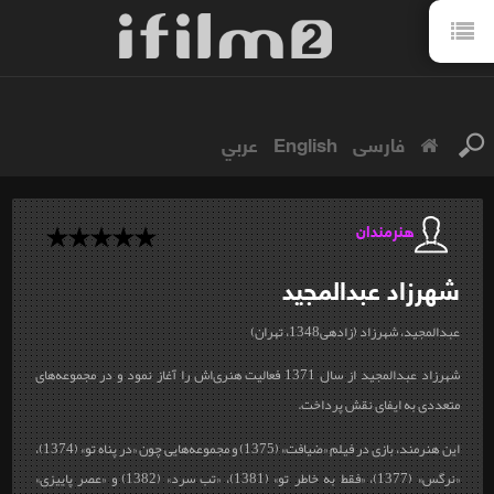
فارسی
English
عربي
هنرمندان
شهرزاد
عبدالمجید
عبدالمجید، شهرزاد (زاده‎ی1348، تهران)
شهرزاد عبدالمجید از سال 1371 فعالیت هنری‌اش را آغاز نمود و در مجموعه‌های
متعددی به ایفای نقش پرداخت.
این هنرمند، بازی در فیلم «ضیافت» (1375) و مجموعه‌هایی چون «در پناه تو» (1374)،
«نرگس» (1377)، «فقط به خاطر تو» (1381)، «تب سرد» (1382) و «عصر پاییزی»