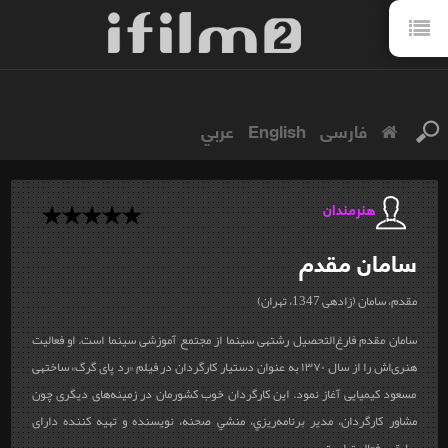
فارسی
English
عربي
هنرمندان
سامان
مقدم
مقدم، سامان (زاده‎ی 1347، تهران)
سامان مقدم فارغ‌التحصیل رشته‎ی سینما از مجتمع آموزشی سینما است. او فعالیت
هنری‌اش را از سال ۱۳۷۰ به عنوان دستیار کارگردان در فیلم «رد پای گرگ» ساخته‎ی
مسعود کیمیایی آغاز نمود. این کارگردان خوب کشورمان در زمینه‌های دیگری چون
مشاور كارگردان، مدير برنامه‌ريزي، منشي صحنه، نويسنده و تهيه كننده دارای
سابقه‎ی فعالیت است.