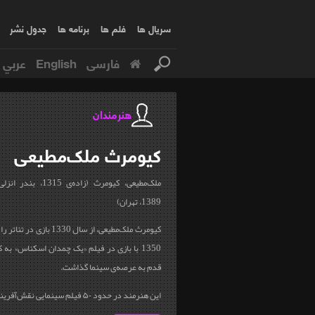
سریال ها
فلم ها
برنامه ها
جدول نشر
فارسی
English
عربي
هنرمندان
کیومرث
ملک‌مطیعی
1389، تهران)
کیومرث ملک‌مطیعی، از سال 30
1350 با بازی در فیلم «یک چمدان اسکناس» به
قدم به عرصه‌ی سینما گذاشت.
این هنرمند در حدود ۵۰ فیلم سینمایی نقش‌آفرینی کرد و حضور...