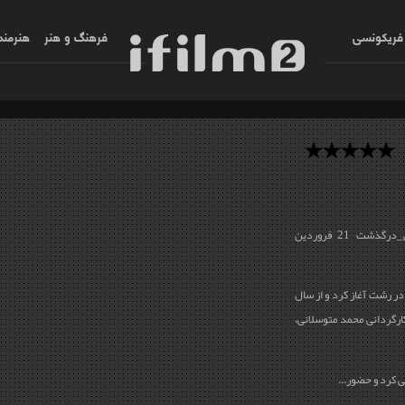
فریکونسی
فرهنگ و هنر
هنرمند
ملک‌مطیعی، کیومرث (زاده‌ی 1315، بندر انزلی_درگذشت 21 فروردین
13 بازی در تئاتر را در رشت آغاز کرد و از سال
 کارگردانی محمد متوسلانی،