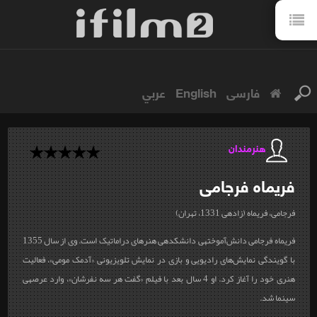
فارسی
English
عربي
هنرمندان
فریماه
فرجامی
فرجامی، فریماه (زاده‎ی 1331، تهران)
فریماه فرجامی دانش‌آموخته‎ی دانشکده‎ی هنرهای دراماتیک است. وی از سال 1355
با گویندگی نمایش‌های رادیویی و بازی در نمایش تلویزیونی «آدمک مومی»، فعالیت
هنری خود را آغاز کرد. او 4 سال بعد با فیلم «گفت هر سه نفرشان»، وارد عرصه‎ی
سینما شد.