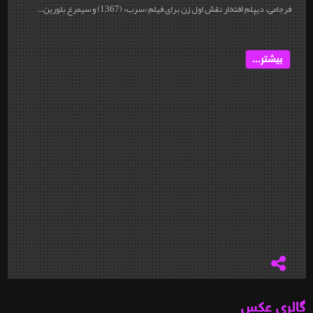
فرجامی، دیپلم افتخار نقش اول زن برای فیلم «سرب» (1367) و سیمرغ بلورین...
بیشتر...
گالری عکس