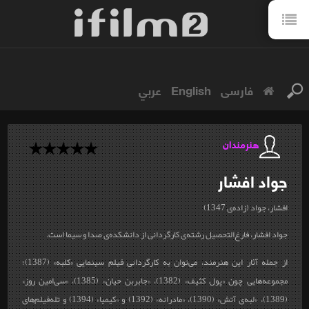
فارسی
English
عربي
هنرمندان
جواد
افشار
افشار، جواد (زاده‌ی 1347)
جواد افشار، فارغ‌التحصیل رشته‌ی کارگردانی از دانشکده‌ی صدا و سیما است.
از جمله آثار این هنرمند، می‌توان به کارگردانی فیلم سینمایی «کلبه» (1387)؛
مجموعه‌هایی چون «پول کثیف» (1382)، «جابربن حیان» (1385)، «سی‌امین روز»
(1389)، «لبه‌ی آتش» (1390)، «مادرانه» (1392) و «کیمیا» (1394) و تله‌فیلم‌‌‌های