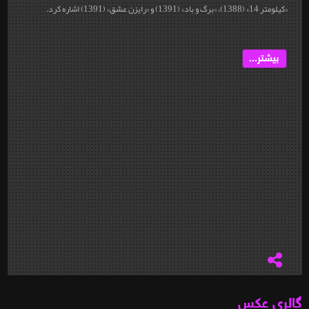
«کیلومتر 14» (1388)، «برگ و باد» (1391) و «رایزن عشق» (1391) اشاره کرد.
بیشتر...
گالری عکس