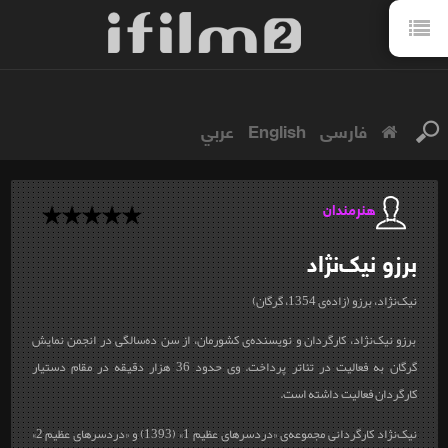
فارسی
English
عربي
هنرمندان
برزو
نیک‌نژاد
نیک‌نژاد، برزو (زاده‌ی 1354، گرگان)
برزو نیک‌نژاد، کارگردان و نويسنده‌ی کشورمان، از سن ده‌سالگی در انجمن نمايش
گرگان به فعاليت در تئاتر پرداخت. وی حدود 36 هزار دقيقه در مقام دستيار
كارگردان فعاليت داشته است.
نیک‌نژاد کارگردانی مجموعه‌ی «دردسرهای عظیم 1» (1393) و «دردسرهای عظیم 2»