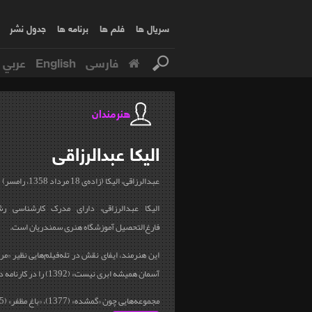
سریال ها
فلم ها
برنامه ها
جدول نشر
فارسی
English
عربي
هنرمندان
الیکا
عبدالرزاقی
عبدالرزاقی، الیکا (زاده‌ی 18 مرداد 1358، رامسر)
الیکا عبدالرزاقی، دارای مدرک کارشناسی رش
فارغ‌التحصیل آموزشگاه هنری سمندریان است
.
آسمان همیشه ابری نیست» (1392) را در کارنامه دارد
مجموعه‌هایی چون «گمشده» (1377)، «باغ مظفر» (1385)، «میوه‌ی ممنوعه»...