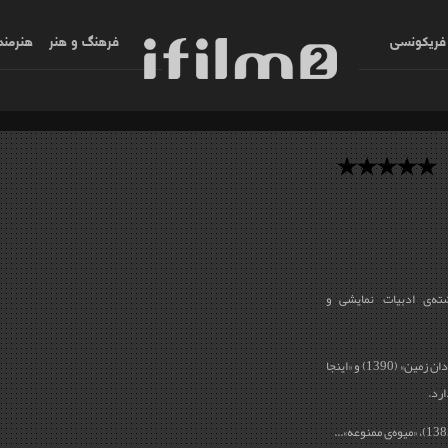
فریکونسی
فرهنگ و هنر
هنرمند
ته‌ی ادبیات نمایشی و
این هنرمند، ایفای نقش در تله‌فیلم‌هایی نظیر «مردان زمین» (1390) و «اینجا
.