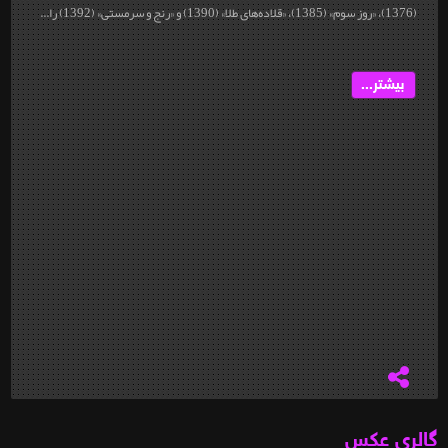
(1376)، «روز سوم» (1385)، «قلاده‌های طلا» (1390) و «رنج و سرمستی» (1392) را...
بیشتر...
گالری عکس