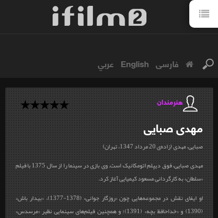
فارسی
English
عربي
هنرمندان
مهدی
صبایی
صبایی، مهدی (زاده‌ی 20 مرداد 1347، تهران)
مهدی صبایی، فوق ديپلم اتومكانیک است. وی بازی در سينما را از سال 1375 با فيلم
«سلطان» به كارگردانی مسعود كيميايی آغاز کرد.
او ایفای نقش در مجموعه‌هایی چون «روزگار جوانی» (1378-1377)، «بیدار باش»
(1390) و «خداحافظ بچه» (1391)؛ و همچنین فیلم‌های سینمایی نظیر «مرسدس»