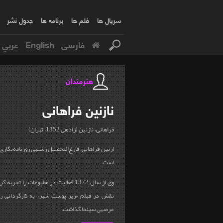
سریال ها
فلم ها
برنامه ها
جدول نشر
فارسی
English
عربي
هنرمندان
نازنین
فراهانی
فراهانی، نازنین (زاده‎ی 1352، تهران)
ازنین فراهانی، فارغ‌التحصیل
است.
نقش در فیلم «زیر پوست شهر» به کارگردانی رخ
عرصه‎ی سینما گذاشت.