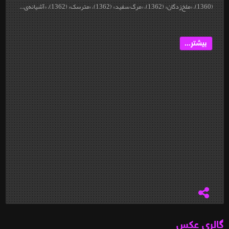
(1360)، «ملخ‌زدگان» (1362)، «مرگ سفید» (1362)، «مترسک» (1362)، «آشیانه‌ی...
بیشتر...
گالری عکس