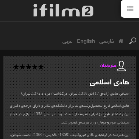
فارسی
English
عربي
هنرمندان
هادی
اسلامی
اسلامی، هادی (زاده‌ی 17 آبان 1318، تهران – درگذشت 7 مرداد 1372، تهران)
هادی اسلامی فارغ‌التحصیل رشته‌ی تئاتر از دانشکده‌ی تئاتر و دارای درجه‌ی دکترای
این رشته از طرح ارزشیابی هنرمندان است. وی در سال 1358 با بازی در فیلم
سینمایی «موج و طوفان» وارد عرصه‌ی تصویر شد.
این هنرمند در فیلم‌های «آقای هیروگلیف» (1359)، «قدیس» (1360)، «دست شیطان»