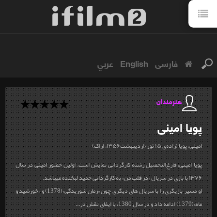
فارسی
English
عربي
هنرمندان
پویا
امینی
امینی، پویا (زاده‌ی ۱۵ ثور/اردیبهشت۱۳۵۶، اراک)
پویا امینی، فارغ‌التحصیل رشته‎ کارگردانی نمایش است. اولین حضور امینی در سال
۱۳۷۶ با بازی در سریال «در قلب من» به کارگردانی حمید لبخنده می‎باشد.
او مسیر بازیگری را با سریال های دیگری چون «زمان شوریدگی»(1378) و «خورشید و
ماه»(1379) ادامه داد و در سال 1380، با ایفای نقش در...