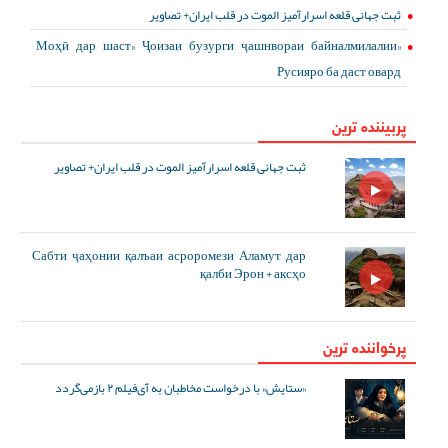
ثبت جهانی قلعه اسرارآمیز الموت در قلب ایران+ تصاویر
«Моҳӣ дар шаст» Ҷоизаи бузурги ҷашнвораи байналмилалии
Русияро ба даст овард
پربیننده ترین
ثبت جهانی قلعه اسرارآمیز الموت در قلب ایران+ تصاویر
Сабти ҷаҳонии қалъаи асроромези Аламут дар
қалби Эрон + аксҳо
پرخواننده ترین
«ستایش» با درخواست مخاطبان به آی‌فیلم ۲ بازمی‌گردد