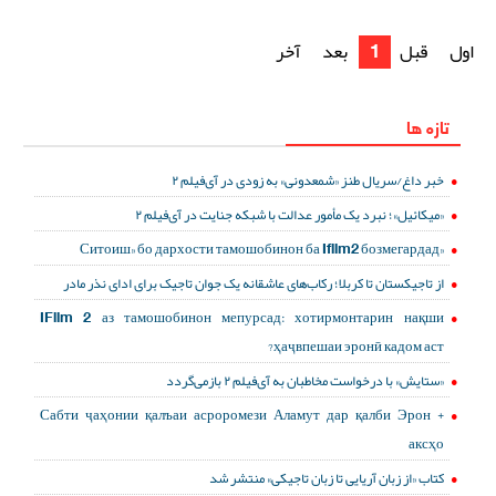
اول
قبل
1
بعد
آخر
تازه ها
خبر داغ/سریال طنز «شمعدونی» به زودی در آی‌فیلم ۲
«میکائیل»؛ نبرد یک مأمور عدالت با شبکه جنایت در آی‌فیلم ۲
«Ситоиш» бо дархости тамошобинон ба Ifilm2 бозмегардад
از تاجیکستان تا کربلا؛ رکاب‌های عاشقانه یک جوان تاجیک برای ادای نذر مادر
IFilm 2 аз тамошобинон мепурсад: хотирмонтарин нақши
ҳаҷвпешаи эронӣ кадом аст?
«ستایش» با درخواست مخاطبان به آی‌فیلم ۲ بازمی‌گردد
Сабти ҷаҳонии қалъаи асроромези Аламут дар қалби Эрон +
аксҳо
کتاب «از زبان آریایی تا زبان تاجیکی» منتشر شد