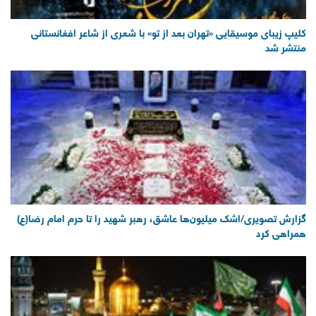
کلیپ زیبای موسیقایی «تهران بعد از تو» با شعری از شاعر افغانستانی
منتشر شد
گزارش تصویری/اشک میلیون‌ها عاشق، رهبر شهید را تا حرم امام رضا(ع)
همراهی کرد